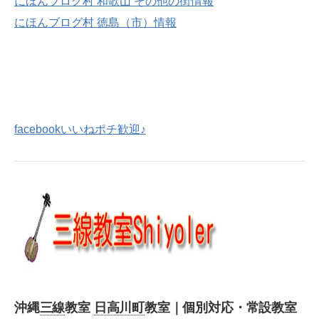
にほんブログ村 和歌山 その他の街情報
にほんブログ村 徳島（市）情報
facebookいいねポチ歓迎♪
沖縄
三線
教室
日高川町
教室｜個別対応・常設教室