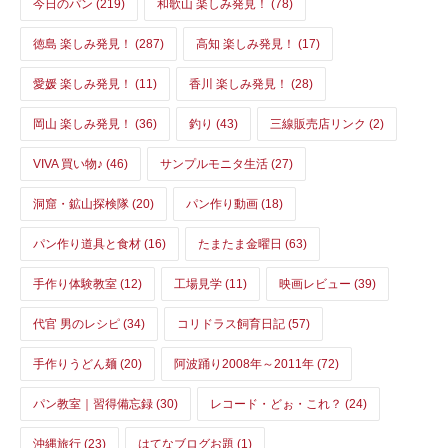
今日のパン (219)
和歌山 楽しみ発見！ (78)
徳島 楽しみ発見！ (287)
高知 楽しみ発見！ (17)
愛媛 楽しみ発見！ (11)
香川 楽しみ発見！ (28)
岡山 楽しみ発見！ (36)
釣り (43)
三線販売店リンク (2)
VIVA 買い物♪ (46)
サンプルモニタ生活 (27)
洞窟・鉱山探検隊 (20)
パン作り動画 (18)
パン作り道具と食材 (16)
たまたま金曜日 (63)
手作り体験教室 (12)
工場見学 (11)
映画レビュー (39)
代官 男のレシピ (34)
コリドラス飼育日記 (57)
手作りうどん麺 (20)
阿波踊り2008年～2011年 (72)
パン教室｜習得備忘録 (30)
レコード・どぉ・これ？ (24)
沖縄旅行 (23)
はてなブログお題 (1)