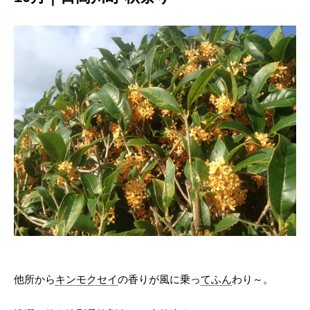
他所から
キンモクセイ
の香りが風に乗っ
てふん
わり～。